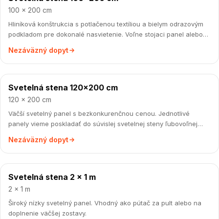
100 × 200 cm
Hliníková konštrukcia s potlačenou textíliou a bielym odrazovým
podkladom pre dokonalé nasvietenie. Voľne stojaci panel alebo
poskladateľná stena.
Nezáväzný dopyt
Svetelná stena 120×200 cm
od 593 €
120 × 200 cm
Väčší svetelný panel s bezkonkurenčnou cenou. Jednotlivé
panely vieme poskladať do súvislej svetelnej steny ľubovoľnej
šírky.
Nezáväzný dopyt
Svetelná stena 2 × 1 m
cena na vyžiadanie
2 × 1 m
Široký nízky svetelný panel. Vhodný ako pútač za pult alebo na
doplnenie väčšej zostavy.