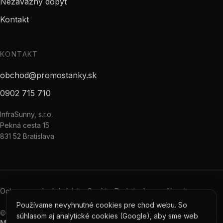
Nezáväzný dopyt
Kontakt
KONTAKT
obchod@promostanky.sk
0902 715 710
InfraSunny, s.r.o.
Pekná cesta 15
831 52 Bratislava
Ochrana osobných údajov
Cookies
Podmienky používania
Používame nevyhnutné cookies pre chod webu. So
©
2026
Promostanky.sk · InfraSunny, s.r.o.
·
Web vytvorilo
súhlasom aj analytické cookies (Google), aby sme web
Nezá
Monetico