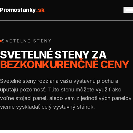
Promostanky
.sk
Výstavné stánky
SVETELNÉ STENY
Svetelné steny
SVETELNÉ STENY ZA
BEZKONKURENČNÉ CENY
Prenájom
Doplnky
Svetelné steny rozžiaria vašu výstavnú plochu a
upútajú pozornosť. Túto stenu môžete využiť ako
Realizácie
voľne stojaci panel, alebo vám z jednotlivých panelov
Kontakt
vieme vyskladať celý výstavný stánok.
Nezáväzný dopyt