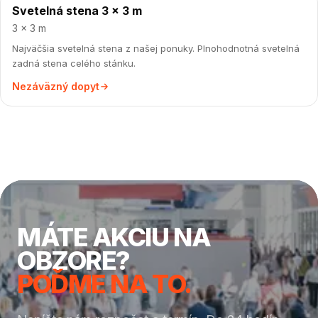
Svetelná stena 3 × 3 m
cena na vyžiadanie
3 × 3 m
Najväčšia svetelná stena z našej ponuky. Plnohodnotná svetelná
zadná stena celého stánku.
Nezáväzný dopyt
MÁTE AKCIU NA
OBZORE?
POĎME NA TO.