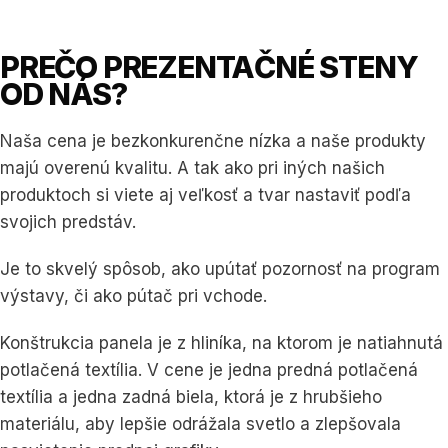
0902 715 710
PREČO PREZENTAČNÉ STENY
OD NÁS?
Naša cena je bezkonkurenčne nízka a naše produkty
majú overenú kvalitu. A tak ako pri iných našich
produktoch si viete aj veľkosť a tvar nastaviť podľa
svojich predstáv.
Je to skvelý spôsob, ako upútať pozornosť na program
výstavy, či ako pútač pri vchode.
Konštrukcia panela je z hliníka, na ktorom je natiahnutá
potlačená textília. V cene je jedna predná potlačená
textília a jedna zadná biela, ktorá je z hrubšieho
materiálu, aby lepšie odrážala svetlo a zlepšovala