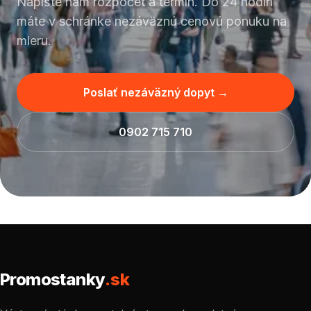
Napíšte nám rozpočet a termín. Do 24 hodín
máte v schránke nezáväznú cenovú ponuku na
mieru.
Poslať nezáväzný dopyt →
0902 715 710
Promostanky
.sk