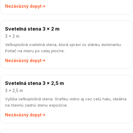
Nezáväzný dopyt
Svetelná stena 3 × 2 m
cena na vyžiadanie
3 × 2 m
Veľkoplošná svetelná stena, ktorá spraví zo stánku dominantu.
Potlač na mieru po celej ploche.
Nezáväzný dopyt
Svetelná stena 3 × 2,5 m
cena na vyžiadanie
3 × 2,5 m
Vyššia veľkoplošná stena. Grafiku vidno aj cez celú halu, ideálna
na hlavnú zadnú stenu expozície.
Nezáväzný dopyt