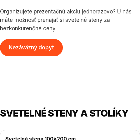
Organizujete prezentačnú akciu jednorazovo? U nás
máte možnosť prenajať si svetelné steny za
bezkonkurenčné ceny.
Nezáväzný dopyt
SVETELNÉ STENY A STOLÍKY
Svetelná stena 100×200 cm
od 540 €