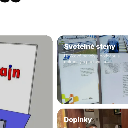
Svetelné steny
Hliníkové panely s potlačou a
dokonalým podsvietením.
Doplnky