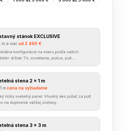
stavný stánok EXCLUSIVE
STAVNÉ STÁNKY
✓
 m a viac
·
od 2 490 €
imálna konfigurácia na mieru podľa vašich
stáv: držiak TV, osvetlenie, police, pult.
rezentatívny stánok na kľúč.
telná stena 2 × 1 m
ETELNÉ STENY
✓
 1 m
·
cena na vyžiadanie
oký nízky svetelný panel. Vhodný ako pútač za pult
bo na doplnenie väčšej zostavy.
telná stena 3 × 3 m
ETELNÉ STENY
✓