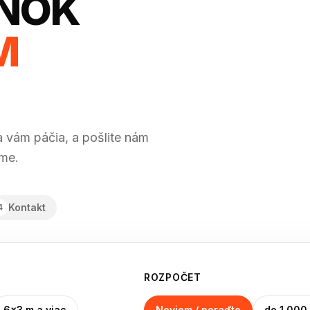
ÁNOK
M
sa vám páčia, a pošlite nám
íme.
Kontakt
4
ROZPOČET
6×3 m a viac
Neviem / poraďte
do 1 000