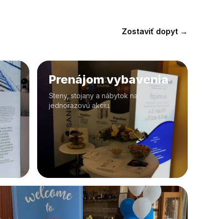
Zostaviť dopyt →
Prenájom vybavenia
Steny, stojany a nábytok na
jednorazovú akciu.