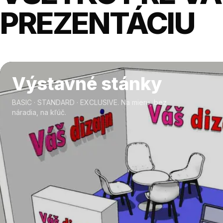
PREZENTÁCIU
Výstavné stánky
BASIC · STANDARD · EXCLUSIVE. Na mieru, bez
náradia, na kľúč.