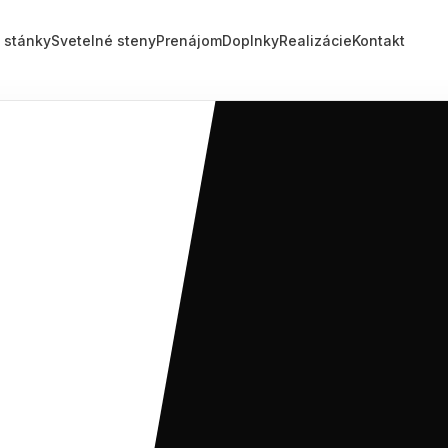
mostanky.sk
 stánky
Svetelné steny
Prenájom
Doplnky
Realizácie
Kontakt