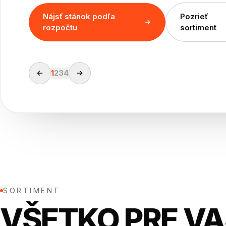
Nájsť stánok podľa
Pozrieť
rozpočtu
sortiment
1
2
3
4
SORTIMENT
VŠETKO PRE V