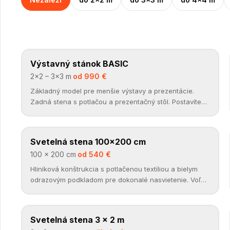
Výstavný stánok BASIC
VÝSTAVNÉ STÁNKY
✓
2×2 – 3×3 m
·
od 990 €
Základný model pre menšie výstavy a prezentácie.
Zadná stena s potlačou a prezentačný stôl. Postavíte
ho bez náradia do 10 minút.
Svetelná stena 100×200 cm
SVETELNÉ STENY
✓
100 × 200 cm
·
od 540 €
Hliníková konštrukcia s potlačenou textíliou a bielym
odrazovým podkladom pre dokonalé nasvietenie. Voľne
stojaci panel alebo poskladateľná stena.
Svetelná stena 3 × 2 m
SVETELNÉ STENY
✓