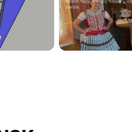
Beach-flagy, roll-upy, bannery, ca
barista.