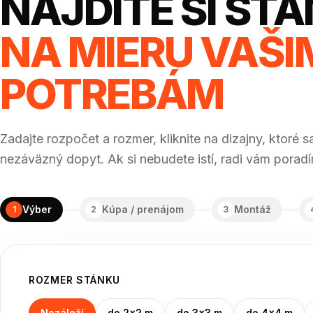
NÁJDITE SI ST
NA MIERU VAŠI
POTREBÁM
Zadajte rozpočet a rozmer, kliknite na dizajny, ktoré 
nezáväzný dopyt. Ak si nebudete istí, radi vám porad
Výber
Kúpa / prenájom
Montáž
1
2
3
ROZMER STÁNKU
Nezáleží
do 2×2 m
do 3×3 m
do 4×4 m