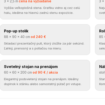
3 × 2,5 m
·
cena na vyžiadanie
3 ×
Vyššia veľkoplošná stena. Grafiku vidno aj cez celú
Naj
halu, ideálna na hlavnú zadnú stenu expozície.
sve
Pop-up stolík
DOPLNKY
Rol
D
✓
88 × 90 × 40 cm
·
od 240 €
85 
Skladací prezentačný pult, ktorý zložíte za pár sekúnd.
Klas
Ľahký, prenosný a s potlačou na mieru.
sek
na 
Svetelný stojan na prenájom
PRENÁJOM
Ná
P
✓
60 × 60 × 200 cm
·
od 90 € / akcia
stol
Elegantný podsvietený stojan na prenájom. Ideálny
Stan
doplnok k stánku alebo samostatný pútač pri vstupe.
Kom
akci