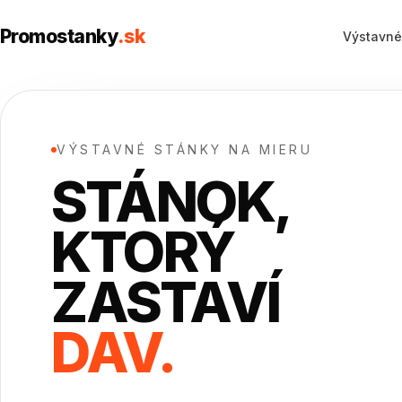
Výstavné stánky na mieru za bezkonkurenčné ceny | Pro
Promostanky
.sk
Výstavné
VÝSTAVNÉ STÁNKY NA MIERU
STÁNOK,
KTORÝ
ZASTAVÍ
DAV.