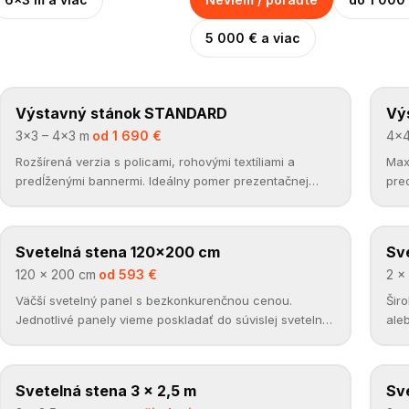
5 000 € a viac
Výstavný stánok STANDARD
VÝSTAVNÉ STÁNKY
Vý
VÝ
✓
3×3 – 4×3 m
·
od 1 690 €
4×4
Rozšírená verzia s policami, rohovými textíliami a
Max
predĺženými bannermi. Ideálny pomer prezentačnej
pred
plochy a ceny.
Rep
Svetelná stena 120×200 cm
SVETELNÉ STENY
Sve
SV
✓
120 × 200 cm
·
od 593 €
2 ×
Väčší svetelný panel s bezkonkurenčnou cenou.
Šir
Jednotlivé panely vieme poskladať do súvislej svetelnej
ale
steny ľubovoľnej šírky.
Svetelná stena 3 × 2,5 m
SVETELNÉ STENY
Sve
SV
✓