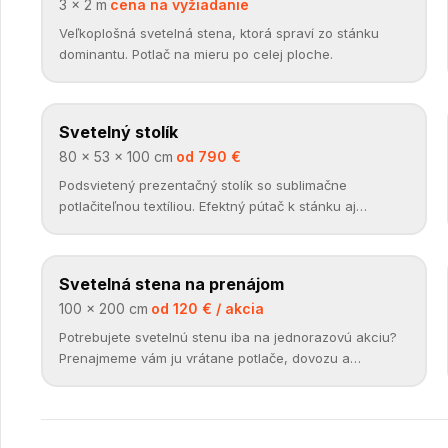
3 × 2 m
·
cena na vyžiadanie
Veľkoplošná svetelná stena, ktorá spraví zo stánku
dominantu. Potlač na mieru po celej ploche.
Svetelný stolík
DOPLNKY
✓
80 × 53 × 100 cm
·
od 790 €
Podsvietený prezentačný stolík so sublimačne
potlačiteľnou textíliou. Efektný pútač k stánku aj
samostatne.
Svetelná stena na prenájom
PRENÁJOM
✓
100 × 200 cm
·
od 120 € / akcia
Potrebujete svetelnú stenu iba na jednorazovú akciu?
Prenajmeme vám ju vrátane potlače, dovozu a
montáže.