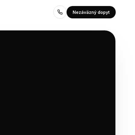
0902 715 710
Nezáväzný dopyt