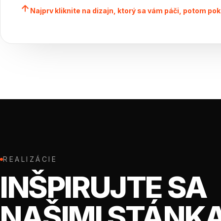
Najprv kliknite na dizajn, ktorý sa vám páči, potom po
REALIZÁCIE
INŠPIRUJTE SA
NAŠIMI STÁNK