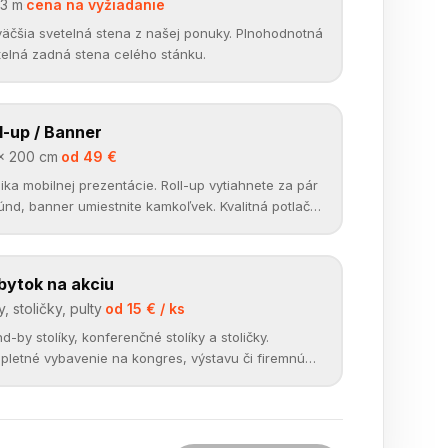
 3 m
·
cena na vyžiadanie
väčšia svetelná stena z našej ponuky. Plnohodnotná
telná zadná stena celého stánku.
l-up / Banner
OPLNKY
✓
× 200 cm
·
od 49 €
ika mobilnej prezentácie. Roll-up vytiahnete za pár
únd, banner umiestnite kamkoľvek. Kvalitná potlač
mieru.
bytok na akciu
RENÁJOM
✓
y, stoličky, pulty
·
od 15 € / ks
d-by stolíky, konferenčné stolíky a stoličky.
pletné vybavenie na kongres, výstavu či firemnú
u.