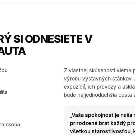
Ý SI ODNESIETE V
 AUTA
ačou
Z vlastnej skúsenosti vieme
výrobu výstavných stánkov. 
expozícií, ich prevozy a usk
lita
bude najjednoduchšia cesta a
„Vaša spokojnosť je naša n
prirodzené brať každý pro
na osoba
všetkou starostlivosťou, 