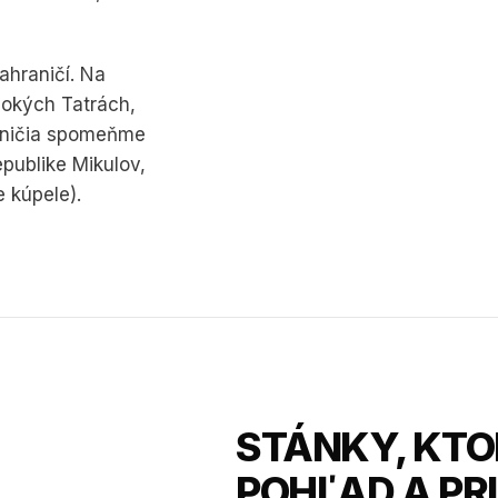
ahraničí. Na
sokých Tatrách,
raničia spomeňme
publike Mikulov,
 kúpele).
STÁNKY, KTO
POHĽAD A PR