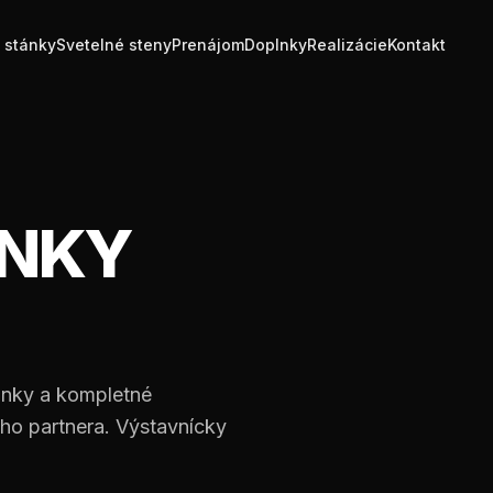
 stánky
Svetelné steny
Prenájom
Doplnky
Realizácie
Kontakt
ÁNKY
ánky a kompletné
ho partnera. Výstavnícky