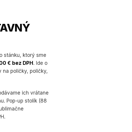
TAVNÝ
o stánku, ktorý sme
00 € bez DPH
. Ide o
 na poličky, poličky,
dodávame ich vrátane
u. Pop-up stolík (88
sublimačne
PH.