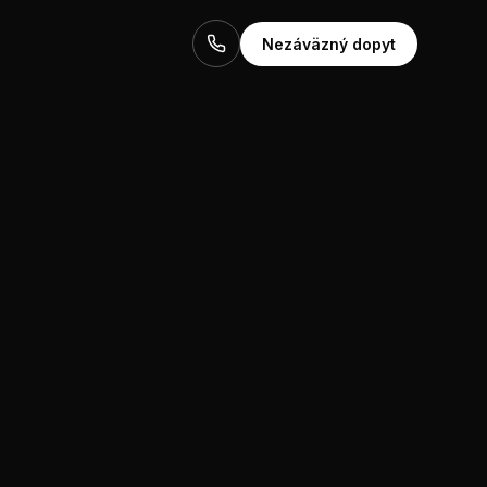
0902 715 710
Nezáväzný dopyt