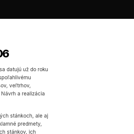
06
a datujú už do roku
 spoľahlivému
ov, veľtrhov,
 Návrh a realizácia
ých stánkoch, ale aj
eklamné predmety,
ch stánkov, ich