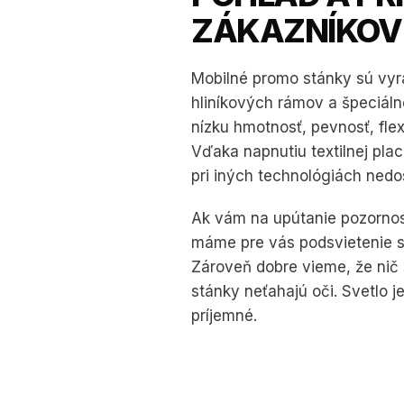
ZÁKAZNÍKOV
Mobilné promo stánky sú vy
hliníkových rámov a špeciálne
nízku hmotnosť, pevnosť, flexi
Vďaka napnutiu textilnej plac
pri iných technológiách nedo
Ak vám na upútanie pozornost
máme pre vás podsvietenie st
Zároveň dobre vieme, že nič 
stánky neťahajú oči. Svetlo j
príjemné.