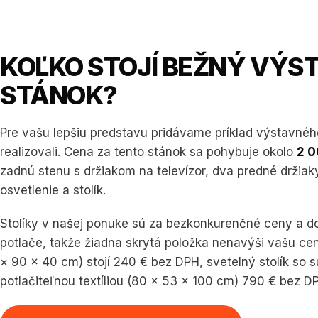
KOĽKO STOJÍ BEŽNÝ VÝS
STÁNOK?
Pre vašu lepšiu predstavu pridávame príklad výstavnéh
realizovali. Cena za tento stánok sa pohybuje okolo
2 0
zadnú stenu s držiakom na televízor, dva predné držiaky
osvetlenie a stolík.
Stolíky v našej ponuke sú za bezkonkurenčné ceny a 
potlače, takže žiadna skrytá položka nenavýši vašu cen
× 90 × 40 cm) stojí 240 € bez DPH, svetelný stolík so 
potlačiteľnou textíliou (80 × 53 × 100 cm) 790 € bez D